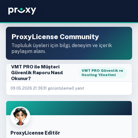
ProxyLicense Community
Topluluk üyeleri için bilgi, deneyim ve içerik
paylaşım alanı.
VMT PRO ile Müşteri
VMT PRO Güvenlik ve
Güvenlik Raporu Nasıl
Hosting Yönetimi
Okunur?
09.05.2026 21:36
31 görüntüleme
0 yanıt
ProxyLicense Editör