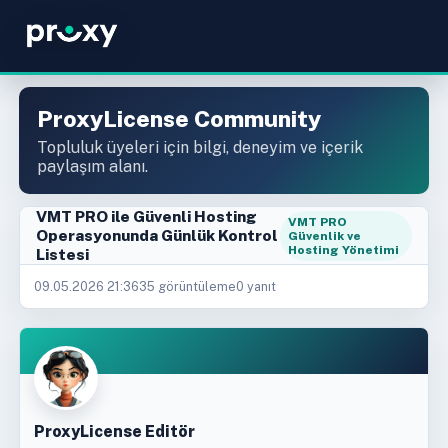
ProxyLicense Community
Topluluk üyeleri için bilgi, deneyim ve içerik
paylaşım alanı.
VMT PRO ile Güvenli Hosting
VMT PRO
Operasyonunda Günlük Kontrol
Güvenlik ve
Hosting Yönetimi
Listesi
09.05.2026 21:36
35 görüntüleme
0 yanıt
ProxyLicense Editör