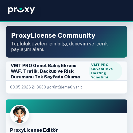
ProxyLicense Community
Topluluk üyeleri için bilgi, deneyim ve içerik
paylaşım alanı.
VMT PRO Genel Bakış Ekranı:
VMT PRO
Güvenlik ve
WAF, Trafik, Backup ve Risk
Hosting
Durumunu Tek Sayfada Okuma
Yönetimi
09.05.2026 21:36
30 görüntüleme
0 yanıt
ProxyLicense Editör