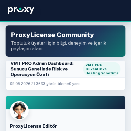
ProxyLicense Community
Topluluk üyeleri için bilgi, deneyim ve içerik
paylaşım alanı.
VMT PRO Admin Dashboard:
VMT PRO
Sunucu Genelinde Risk ve
Güvenlik ve
Hosting Yönetimi
Operasyon Özeti
09.05.2026 21:36
33 görüntüleme
0 yanıt
ProxyLicense Editör