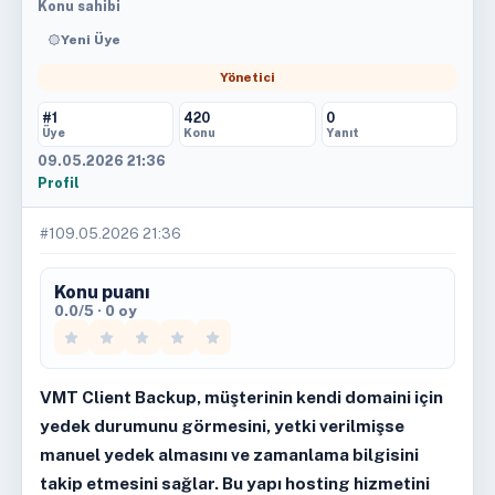
Konu sahibi
Yeni Üye
Yönetici
#1
420
0
Üye
Konu
Yanıt
09.05.2026 21:36
Profil
#1
09.05.2026 21:36
Konu puanı
0.0/5 · 0 oy
VMT Client Backup, müşterinin kendi domaini için
yedek durumunu görmesini, yetki verilmişse
manuel yedek almasını ve zamanlama bilgisini
takip etmesini sağlar. Bu yapı hosting hizmetini