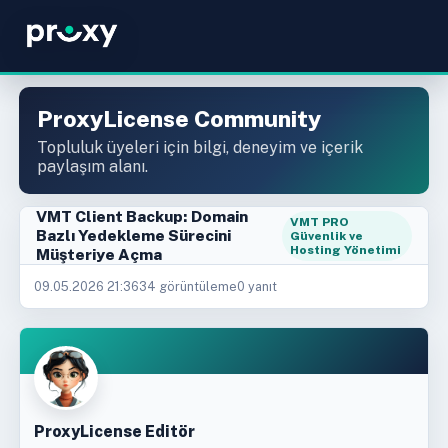
ProxyLicense Community
Topluluk üyeleri için bilgi, deneyim ve içerik
paylaşım alanı.
VMT Client Backup: Domain
VMT PRO
Bazlı Yedekleme Sürecini
Güvenlik ve
Hosting Yönetimi
Müşteriye Açma
09.05.2026 21:36
34 görüntüleme
0 yanıt
ProxyLicense Editör