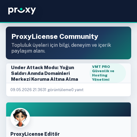
ProxyLicense Community
Topluluk üyeleri için bilgi, deneyim ve içerik
paylaşım alanı.
Under Attack Modu: Yoğun
VMT PRO
Güvenlik ve
Saldırı Anında Domainleri
Hosting
Merkezi Koruma Altına Alma
Yönetimi
09.05.2026 21:36
31 görüntüleme
0 yanıt
ProxyLicense Editör