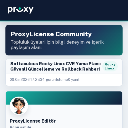
ProxyLicense Community
Topluluk üyeleri için bilgi, deneyim ve içerik
paylaşım alanı.
Softaculous Rocky Linux CVE Yama Planı:
Rocky
Güvenli Güncelleme ve Rollback Rehberi
Linux
09.05.2026 17:28
34 görüntüleme
0 yanıt
ProxyLicense Editör
Konu sahibi