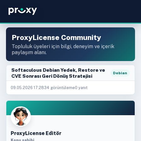
ProxyLicense Community
Topluluk üyeleri için bilgi, deneyim ve içerik
paylaşım alanı.
Softaculous Debian Yedek, Restore ve
Debian
CVE Sonrası Geri Dönüş Stratejisi
09.05.2026 17:28
34 görüntüleme
0 yanıt
ProxyLicense Editör
Konu sahibi