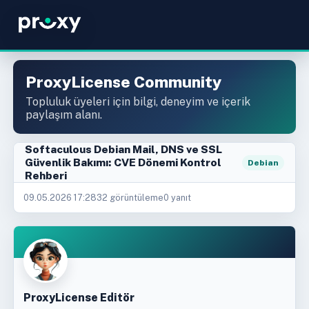
ProxyLicense Community
Topluluk üyeleri için bilgi, deneyim ve içerik
paylaşım alanı.
Softaculous Debian Mail, DNS ve SSL
Güvenlik Bakımı: CVE Dönemi Kontrol
Debian
Rehberi
09.05.2026 17:28
32 görüntüleme
0 yanıt
ProxyLicense Editör