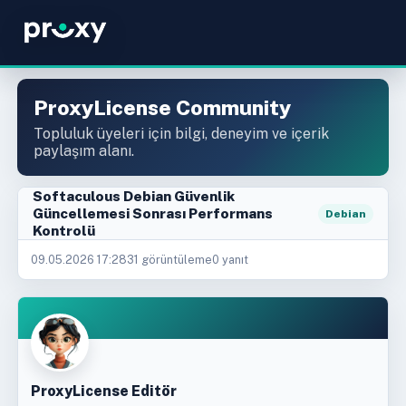
ProxyLicense Community
Topluluk üyeleri için bilgi, deneyim ve içerik
paylaşım alanı.
Softaculous Debian Güvenlik
Güncellemesi Sonrası Performans
Debian
Kontrolü
09.05.2026 17:28
31 görüntüleme
0 yanıt
ProxyLicense Editör