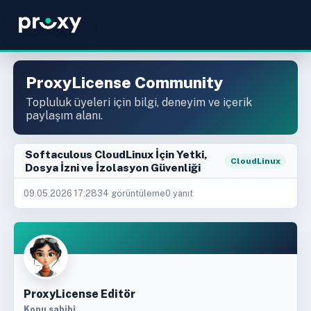
ProxyLicense Community
Topluluk üyeleri için bilgi, deneyim ve içerik
paylaşım alanı.
Softaculous CloudLinux İçin Yetki,
CloudLinux
Dosya İzni ve İzolasyon Güvenliği
09.05.2026 17:28
34 görüntüleme
0 yanıt
ProxyLicense Editör
Konu sahibi