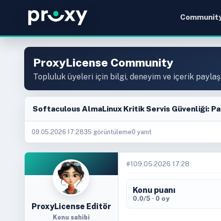
Communit
ProxyLicense Community
Topluluk üyeleri için bilgi, deneyim ve içerik paylaş
Softaculous AlmaLinux Kritik Servis Güvenliği: Pa
09.05.2026 17:28
35 görüntüleme
0 yanıt
#1
09.05.2026 17:28
Konu puanı
0.0/5 · 0 oy
ProxyLicense Editör
Konu sahibi