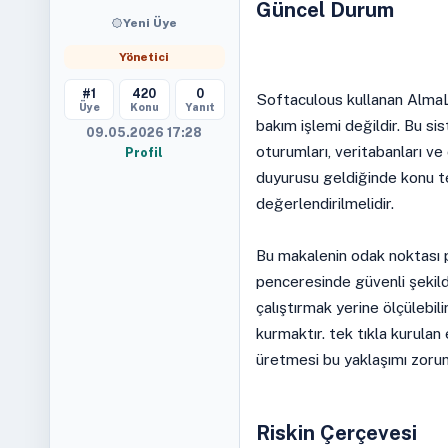
Güncel Durum
Yeni Üye
Yönetici
#1
420
0
Softaculous kullanan AlmaLi
Üye
Konu
Yanıt
bakım işlemi değildir. Bu sis
09.05.2026 17:28
oturumları, veritabanları ve
Profil
duyurusu geldiğinde konu te
değerlendirilmelidir.
Bu makalenin odak noktası p
penceresinde güvenli şekild
çalıştırmak yerine ölçülebili
kurmaktır. tek tıkla kurula
üretmesi bu yaklaşımı zorunl
Riskin Çerçevesi