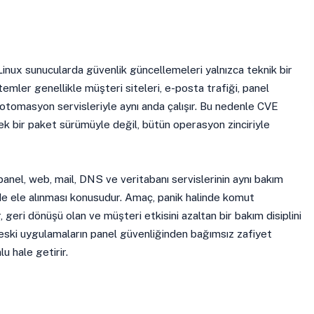
nux sunucularda güvenlik güncellemeleri yalnızca teknik bir
temler genellikle müşteri siteleri, e-posta trafiği, panel
 otomasyon servisleriyle aynı anda çalışır. Bu nedenle CVE
k bir paket sürümüyle değil, bütün operasyon zinciriyle
anel, web, mail, DNS ve veritabanı servislerinin aynı bakım
e ele alınması konusudur. Amaç, panik halinde komut
r, geri dönüşü olan ve müşteri etkisini azaltan bir bakım disiplini
n eski uygulamaların panel güvenliğinden bağımsız zafiyet
u hale getirir.