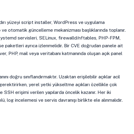
dırı yüzeyi script installer, WordPress ve uygulama
p ve otomatik güncelleme mekanizması başlıklarında toplanır.
ystemd servisleri, SELinux, firewalld/nftables, PHP-FPM,
e paketleri ayrıca izlenmelidir. Bir CVE doğrudan panele ait
ver, PHP, mail veya veritabanı katmanında oluşan açık panel
nını doğru sınıflandırmaktır. Uzaktan erişilebilir açıklar acil
gerektirirken, yerel yetki yükseltme açıkları özellikle çok
 ve SSH erişimi verilen yapılarda öncelik kazanır. Her iki
, log incelemesi ve servis davranışı birlikte ele alınmalıdır.