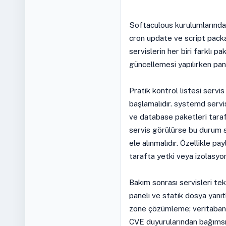
Softaculous kurulumlarında g
cron update ve script packa
servislerin her biri farklı p
güncellemesi yapılırken pane
Pratik kontrol listesi servi
başlamalıdır. systemd servi
ve database paketleri taraf
servis görülürse bu durum s
ele alınmalıdır. Özellikle pa
tarafta yetki veya izolasyon
Bakım sonrası servisleri te
paneli ve statik dosya yanı
zone çözümleme; veritabanı t
CVE duyurularından bağımsız