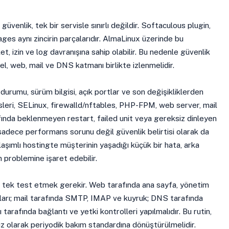
üvenlik, tek bir servisle sınırlı değildir. Softaculous plugin,
ges aynı zincirin parçalarıdır. AlmaLinux üzerinde bu
aket, izin ve log davranışına sahip olabilir. Bu nedenle güvenlik
l, web, mail ve DNS katmanı birlikte izlenmelidir.
s durumu, sürüm bilgisi, açık portlar ve son değişikliklerden
sleri, SELinux, firewalld/nftables, PHP-FPM, web server, mail
ında beklenmeyen restart, failed unit veya gereksiz dinleyen
adece performans sorunu değil güvenlik belirtisi olarak da
ylaşımlı hostingte müşterinin yaşadığı küçük bir hata, arka
 problemine işaret edebilir.
k tek test etmek gerekir. Web tarafında ana sayfa, yönetim
tları; mail tarafında SMTP, IMAP ve kuyruk; DNS tarafında
arafında bağlantı ve yetki kontrolleri yapılmalıdır. Bu rutin,
 olarak periyodik bakım standardına dönüştürülmelidir.