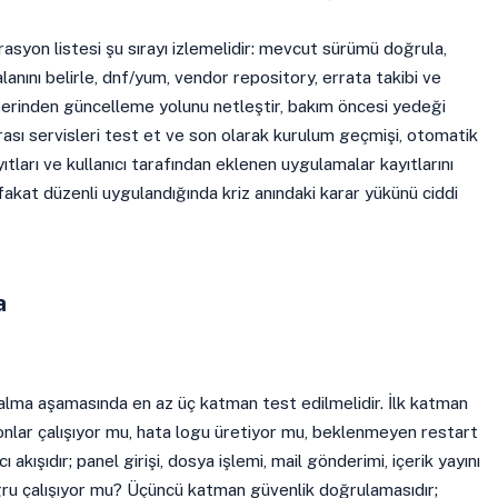
asyon listesi şu sırayı izlemelidir: mevcut sürümü doğrula,
lanını belirle, dnf/yum, vendor repository, errata takibi ve
zerinden güncelleme yolunu netleştir, bakım öncesi yedeği
ası servisleri test et ve son olarak kurulum geçmişi, otomatik
ıtları ve kullanıcı tarafından eklenen uygulamalar kayıtlarını
 fakat düzenli uygulandığında kriz anındaki karar yükünü ciddi
a
alma aşamasında en az üç katman test edilmelidir. İlk katman
emonlar çalışıyor mu, hata logu üretiyor mu, beklenmeyen restart
ı akışıdır; panel girişi, dosya işlemi, mail gönderimi, içerik yayını
ğru çalışıyor mu? Üçüncü katman güvenlik doğrulamasıdır;