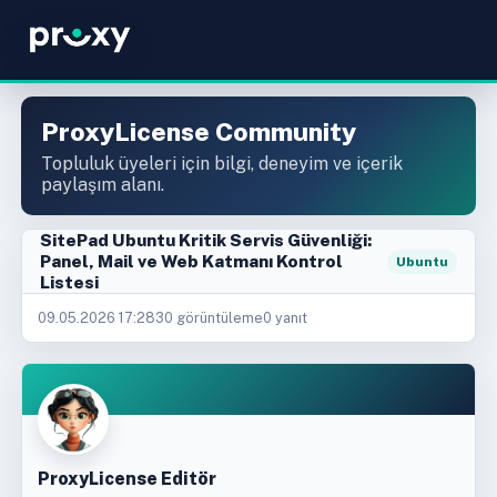
ProxyLicense Community
Topluluk üyeleri için bilgi, deneyim ve içerik
paylaşım alanı.
SitePad Ubuntu Kritik Servis Güvenliği:
Panel, Mail ve Web Katmanı Kontrol
Ubuntu
Listesi
09.05.2026 17:28
30 görüntüleme
0 yanıt
ProxyLicense Editör