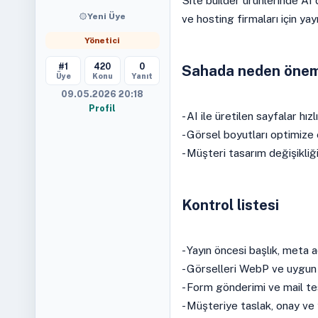
Site builder ürünlerinde AI 
Yeni Üye
ve hosting firmaları için yay
Yönetici
#1
420
0
Sahada neden önem
Üye
Konu
Yanıt
09.05.2026 20:18
Profil
- AI ile üretilen sayfalar hız
- Görsel boyutları optimize
- Müşteri tasarım değişikliğ
Kontrol listesi
- Yayın öncesi başlık, meta a
- Görselleri WebP ve uygun
- Form gönderimi ve mail tes
- Müşteriye taslak, onay ve 