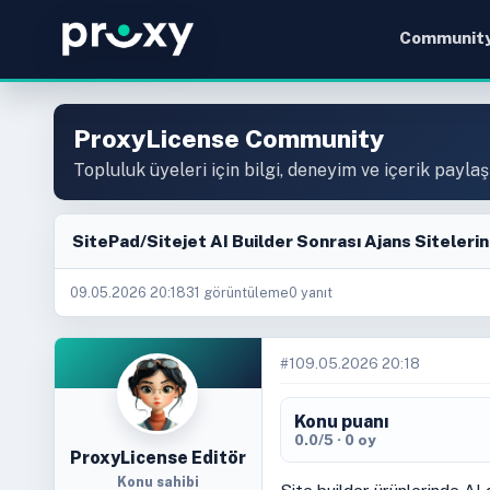
Communit
ProxyLicense Community
Topluluk üyeleri için bilgi, deneyim ve içerik paylaş
SitePad/Sitejet AI Builder Sonrası Ajans Sitelerin
09.05.2026 20:18
31 görüntüleme
0 yanıt
#1
09.05.2026 20:18
Konu puanı
0.0/5 · 0 oy
ProxyLicense Editör
Konu sahibi