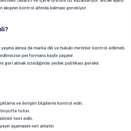
destekli tasarım ve içerik üretimi hız kazandırıyor; ancak ajans
ın akışının kontrol altında kalması gerekiyor.
li?
lı yayına alınsa da marka dili ve hukuki metinler kontrol edilmeli.
 edilmezse performans kaybı yaşanır.
ini geri almak istediğinde yedek politikası gerekir.
çıklama ve iletişim bilgilerini kontrol edin.
 boyutta tutun.
limini test edin.
yayın aşamasını net anlatın.