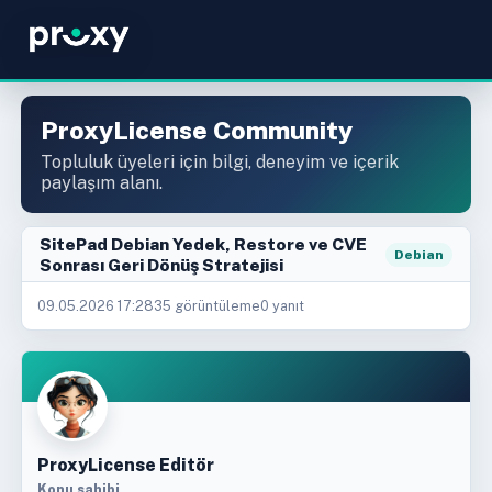
ProxyLicense Community
Topluluk üyeleri için bilgi, deneyim ve içerik
paylaşım alanı.
SitePad Debian Yedek, Restore ve CVE
Debian
Sonrası Geri Dönüş Stratejisi
09.05.2026 17:28
35 görüntüleme
0 yanıt
ProxyLicense Editör
Konu sahibi