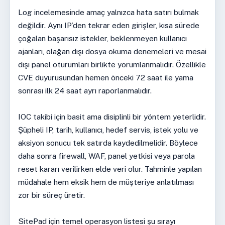
Log incelemesinde amaç yalnızca hata satırı bulmak
değildir. Aynı IP’den tekrar eden girişler, kısa sürede
çoğalan başarısız istekler, beklenmeyen kullanıcı
ajanları, olağan dışı dosya okuma denemeleri ve mesai
dışı panel oturumları birlikte yorumlanmalıdır. Özellikle
CVE duyurusundan hemen önceki 72 saat ile yama
sonrası ilk 24 saat ayrı raporlanmalıdır.
IOC takibi için basit ama disiplinli bir yöntem yeterlidir.
Şüpheli IP, tarih, kullanıcı, hedef servis, istek yolu ve
aksiyon sonucu tek satırda kaydedilmelidir. Böylece
daha sonra firewall, WAF, panel yetkisi veya parola
reset kararı verilirken elde veri olur. Tahminle yapılan
müdahale hem eksik hem de müşteriye anlatılması
zor bir süreç üretir.
SitePad için temel operasyon listesi şu sırayı