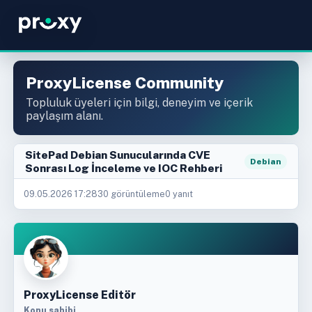
ProxyLicense Community
Topluluk üyeleri için bilgi, deneyim ve içerik
paylaşım alanı.
SitePad Debian Sunucularında CVE
Debian
Sonrası Log İnceleme ve IOC Rehberi
09.05.2026 17:28
30 görüntüleme
0 yanıt
ProxyLicense Editör
Konu sahibi