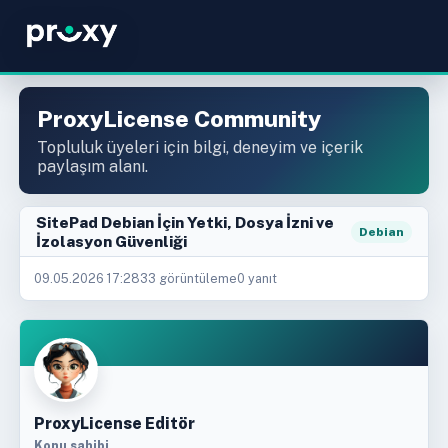
ProxyLicense Community
Topluluk üyeleri için bilgi, deneyim ve içerik
paylaşım alanı.
SitePad Debian İçin Yetki, Dosya İzni ve
Debian
İzolasyon Güvenliği
09.05.2026 17:28
33 görüntüleme
0 yanıt
ProxyLicense Editör
Konu sahibi