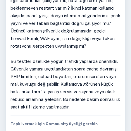
ilgili daemonlar çalışıyor mu, hata logu üretiyor mu,
beklenmeyen restart var mı? İkinci katman kullanıcı
akışıdır; panel girişi, dosya işlemi, mail gönderimi, içerik
yayını ve veritabanı bağlantısı doğru çalışıyor mu?
Üçüncü katman güvenlik doğrulamasıdır; geçici
firewall kuralı, WAF ayarı, izin değişikliği veya token
rotasyonu gerçekten uygulanmış mı?
Bu testler özellikle yoğun trafikli yapılarda önemlidir.
Güvenlik yaması uygulandıktan sonra cache davranışı,
PHP limitleri, upload boyutları, oturum süreleri veya
mail kuyruğu değişebilir. Kullanıcıya görünen küçük
hata, arka tarafta yanlış servis versiyonu veya eksik
rebuild anlamına gelebilir. Bu nedenle bakım sonrası ilk
saat aktif izleme yapılmalıdır.
Tepki vermek için Community üyeliği gerekir.