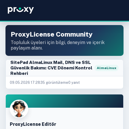
ProxyLicense Community
Topluluk üyeleri için bilgi, deneyim ve içerik
paylaşım alanı.
SitePad AlmaLinux Mail, DNS ve SSL
Güvenlik Bakımı: CVE Dönemi Kontrol
AlmaLinux
Rehberi
09.05.2026 17:28
35 görüntüleme
0 yanıt
ProxyLicense Editör