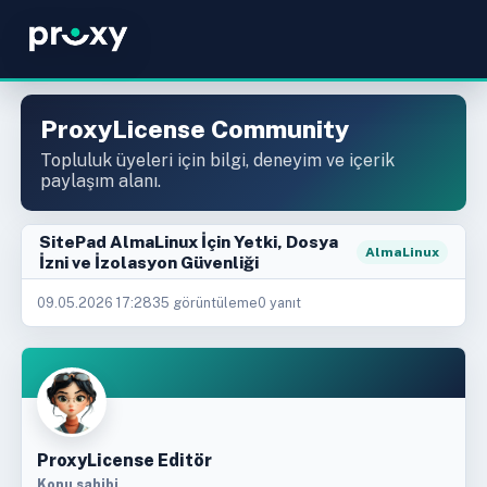
ProxyLicense Community
Topluluk üyeleri için bilgi, deneyim ve içerik
paylaşım alanı.
SitePad AlmaLinux İçin Yetki, Dosya
AlmaLinux
İzni ve İzolasyon Güvenliği
09.05.2026 17:28
35 görüntüleme
0 yanıt
ProxyLicense Editör
Konu sahibi