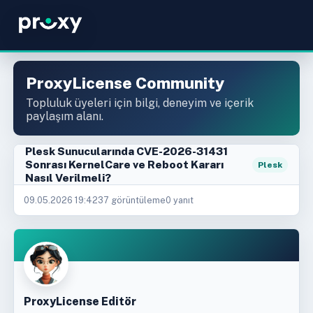
ProxyLicense Community
Topluluk üyeleri için bilgi, deneyim ve içerik
paylaşım alanı.
Plesk Sunucularında CVE-2026-31431
Sonrası KernelCare ve Reboot Kararı
Plesk
Nasıl Verilmeli?
09.05.2026 19:42
37 görüntüleme
0 yanıt
ProxyLicense Editör