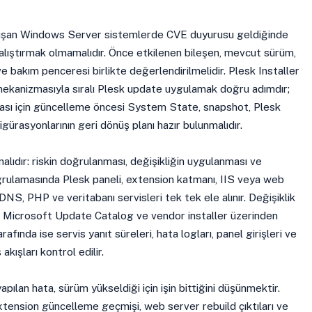
alışan Windows Server sistemlerde CVE duyurusu geldiğinde
çalıştırmak olmamalıdır. Önce etkilenen bileşen, mevcut sürüm,
ve bakım penceresi birlikte değerlendirilmelidir. Plesk Installer
mekanizmasıyla sıralı Plesk update uygulamak doğru adımdır;
ması için güncelleme öncesi System State, snapshot, Plesk
igürasyonlarının geri dönüş planı hazır bulunmalıdır.
alıdır: riskin doğrulanması, değişikliğin uygulanması ve
ğrulamasında Plesk paneli, extension katmanı, IIS veya web
DNS, PHP ve veritabanı servisleri tek tek ele alınır. Değişiklik
Microsoft Update Catalog ve vendor installer üzerinden
afında ise servis yanıt süreleri, hata logları, panel girişleri ve
akışları kontrol edilir.
pılan hata, sürüm yükseldiği için işin bittiğini düşünmektir.
extension güncelleme geçmişi, web server rebuild çıktıları ve