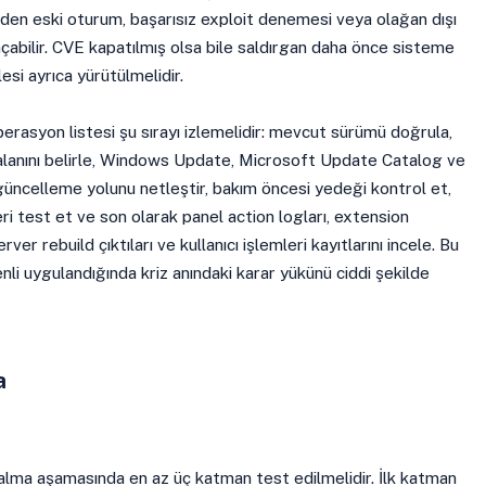
meden eski oturum, başarısız exploit denemesi veya olağan dışı
çabilir. CVE kapatılmış olsa bile saldırgan daha önce sisteme
si ayrıca yürütülmelidir.
erasyon listesi şu sırayı izlemelidir: mevcut sürümü doğrula,
 alanını belirle, Windows Update, Microsoft Update Catalog ve
güncelleme yolunu netleştir, bakım öncesi yedeği kontrol et,
i test et ve son olarak panel action logları, extension
r rebuild çıktıları ve kullanıcı işlemleri kayıtlarını incele. Bu
nli uygulandığında kriz anındaki karar yükünü ciddi şekilde
a
alma aşamasında en az üç katman test edilmelidir. İlk katman