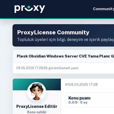
Communit
ProxyLicense Community
Topluluk üyeleri için bilgi, deneyim ve içerik paylaş
Plesk Obsidian Windows Server CVE Yama Planı: 
09.05.2026 17:28
28 görüntüleme
0 yanıt
#1
09.05.2026 17:28
Konu puanı
0.0/5 · 0 oy
ProxyLicense Editör
Konu sahibi