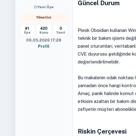
Güncel Durum
Yeni Üye
Yönetici
#1
420
0
Plesk Obsidian kullanan Wi
Üye
Konu
Yanıt
teknik bir bakım işlemi değil
09.05.2026 17:28
panel oturumları, veritabanl
Profil
CVE duyurusu geldiğinde kon
değerlendirilmelidir.
Bu makalenin odak noktası C
yamadan önce hangi kontrolü
Amaç, panik halinde komut ça
etkisini azaltan bir bakım di
zafiyetin müşteri abonelikle
Riskin Çerçevesi