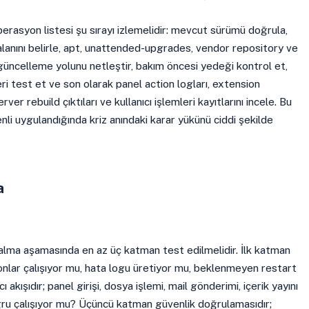
erasyon listesi şu sırayı izlemelidir: mevcut sürümü doğrula,
alanını belirle, apt, unattended-upgrades, vendor repository ve
üncelleme yolunu netleştir, bakım öncesi yedeği kontrol et,
i test et ve son olarak panel action logları, extension
r rebuild çıktıları ve kullanıcı işlemleri kayıtlarını incele. Bu
nli uygulandığında kriz anındaki karar yükünü ciddi şekilde
a
alma aşamasında en az üç katman test edilmelidir. İlk katman
emonlar çalışıyor mu, hata logu üretiyor mu, beklenmeyen restart
ı akışıdır; panel girişi, dosya işlemi, mail gönderimi, içerik yayını
ğru çalışıyor mu? Üçüncü katman güvenlik doğrulamasıdır;