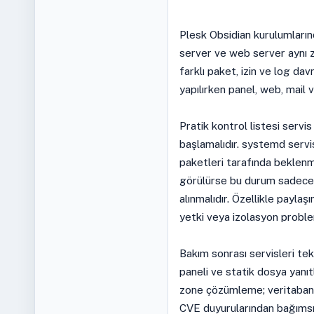
Plesk Obsidian kurulumlarında
server ve web server aynı zi
farklı paket, izin ve log da
yapılırken panel, web, mail 
Pratik kontrol listesi servi
başlamalıdır. systemd serv
paketleri tarafında beklenm
görülürse bu durum sadece p
alınmalıdır. Özellikle payla
yetki veya izolasyon problem
Bakım sonrası servisleri te
paneli ve statik dosya yanı
zone çözümleme; veritabanı t
CVE duyurularından bağımsız