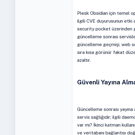
Plesk Obsidian için temel op
ilgili CVE duyurusunun etki 
security pocket üzerinden g
güncelleme sonrası servisler
güncelleme geçmişi, web serve
sıra kısa görünür fakat düze
azaltır.
Güvenli Yayına Alm
Güncelleme sonrası yayına 
servis sağlığıdır; ilgili da
var mı? İkinci katman kullanıc
ve veritabanı bağlantısı do