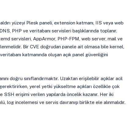
aldırı yüzeyi Plesk paneli, extension katmanı, IIS veya web
 DNS, PHP ve veritabanı servisleri başlıklarında toplanır.
temd servisleri, AppArmor, PHP-FPM, web server, mail ve
zlenmelidir. Bir CVE doğrudan panele ait olmasa bile kernel,
veritabanı katmanında oluşan açık panel güvenliğini
nını doğru sınıflandırmaktır. Uzaktan erişilebilir açıklar acil
gerektirirken, yerel yetki yükseltme açıkları özellikle çok
 ve SSH erişimi verilen yapılarda öncelik kazanır. Her iki
, log incelemesi ve servis davranışı birlikte ele alınmalıdır.