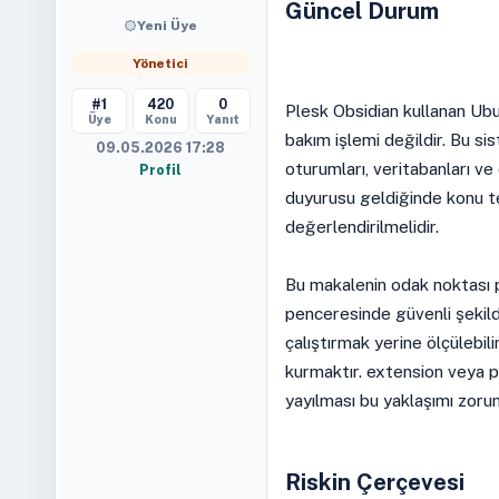
Güncel Durum
Yeni Üye
Yönetici
#1
420
0
Plesk Obsidian kullanan Ubu
Üye
Konu
Yanıt
bakım işlemi değildir. Bu sis
09.05.2026 17:28
oturumları, veritabanları ve
Profil
duyurusu geldiğinde konu te
değerlendirilmelidir.
Bu makalenin odak noktası p
penceresinde güvenli şekild
çalıştırmak yerine ölçülebili
kurmaktır. extension veya pa
yayılması bu yaklaşımı zorunl
Riskin Çerçevesi