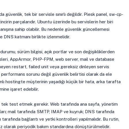
 güvenlik, tek bir servisle sınırlı değildir. Plesk panel, sw-cp-
ncirin parçalarıdır. Ubuntu üzerinde bu servislerin her biri
vranışına sahip olabilir. Bu nedenle güvenlik güncellemesi
ve DNS katmanı birlikte izlenmelidir.
s durumu, sürüm bilgisi, açık portlar ve son değişikliklerden
isleri, AppArmor, PHP-FPM, web server, mail ve database
eyen restart, failed unit veya gereksiz dinleyen servis
erformans sorunu değil güvenlik belirtisi olarak da ele
şımlı hostingte müşterinin yaşadığı küçük bir hata, arka tarafta
ine işaret edebilir.
k tek test etmek gerekir. Web tarafında ana sayfa, yönetim
tları; mail tarafında SMTP, IMAP ve kuyruk; DNS tarafında
arafında bağlantı ve yetki kontrolleri yapılmalıdır. Bu rutin,
 olarak periyodik bakım standardına dönüştürülmelidir.