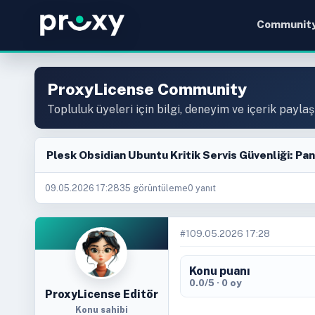
Communit
ProxyLicense Community
Topluluk üyeleri için bilgi, deneyim ve içerik paylaş
Plesk Obsidian Ubuntu Kritik Servis Güvenliği: Pa
09.05.2026 17:28
35 görüntüleme
0 yanıt
#1
09.05.2026 17:28
Konu puanı
0.0/5 · 0 oy
ProxyLicense Editör
Konu sahibi