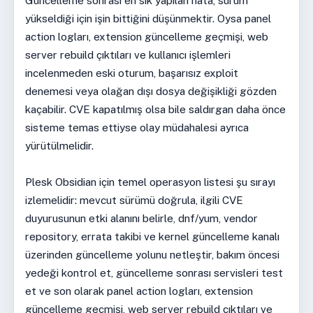
Güncelleme sonrası en sık yapılan hata, sürüm
yükseldiği için işin bittiğini düşünmektir. Oysa panel
action logları, extension güncelleme geçmişi, web
server rebuild çıktıları ve kullanıcı işlemleri
incelenmeden eski oturum, başarısız exploit
denemesi veya olağan dışı dosya değişikliği gözden
kaçabilir. CVE kapatılmış olsa bile saldırgan daha önce
sisteme temas ettiyse olay müdahalesi ayrıca
yürütülmelidir.
Plesk Obsidian için temel operasyon listesi şu sırayı
izlemelidir: mevcut sürümü doğrula, ilgili CVE
duyurusunun etki alanını belirle, dnf/yum, vendor
repository, errata takibi ve kernel güncelleme kanalı
üzerinden güncelleme yolunu netleştir, bakım öncesi
yedeği kontrol et, güncelleme sonrası servisleri test
et ve son olarak panel action logları, extension
güncelleme geçmişi, web server rebuild çıktıları ve