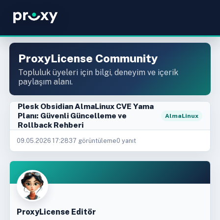
ProxyLicense Community
Topluluk üyeleri için bilgi, deneyim ve içerik
paylaşım alanı.
Plesk Obsidian AlmaLinux CVE Yama
Planı: Güvenli Güncelleme ve
AlmaLinux
Rollback Rehberi
09.05.2026 17:28
37 görüntüleme
0 yanıt
ProxyLicense Editör