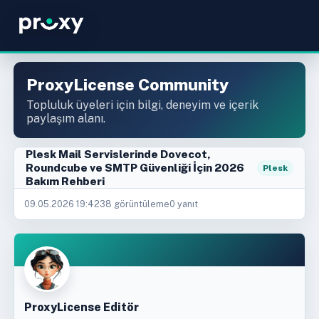
ProxyLicense Community
Topluluk üyeleri için bilgi, deneyim ve içerik
paylaşım alanı.
Plesk Mail Servislerinde Dovecot,
Roundcube ve SMTP Güvenliği İçin 2026
Plesk
Bakım Rehberi
09.05.2026 19:42
38 görüntüleme
0 yanıt
ProxyLicense Editör