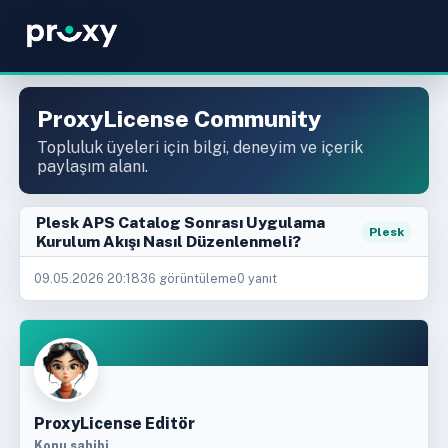
ProxyLicense Community
Topluluk üyeleri için bilgi, deneyim ve içerik
paylaşım alanı.
Plesk APS Catalog Sonrası Uygulama
Plesk
Kurulum Akışı Nasıl Düzenlenmeli?
09.05.2026 20:18
36 görüntüleme
0 yanıt
ProxyLicense Editör
Konu sahibi