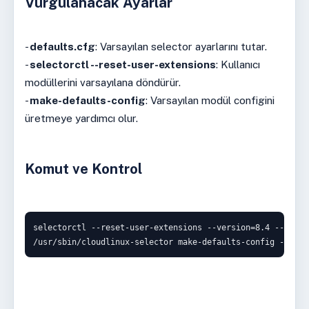
Vurgulanacak Ayarlar
-
defaults.cfg
: Varsayılan selector ayarlarını tutar.
-
selectorctl --reset-user-extensions
: Kullanıcı
modüllerini varsayılana döndürür.
-
make-defaults-config
: Varsayılan modül configini
üretmeye yardımcı olur.
Komut ve Kontrol
selectorctl --reset-user-extensions --version=8.4 --user=u
/usr/sbin/cloudlinux-selector make-defaults-config --json