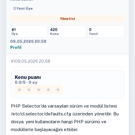
Yeni Üye
Yönetici
#1
420
0
Üye
Konu
Yanıt
09.05.2026 20:58
Profil
#1
09.05.2026 20:58
Konu puanı
0.0/5 · 0 oy
PHP Selector’da varsayılan sürüm ve modül listesi
/etc/cl.selector/defaults.cfg üzerinden yönetilir. Bu
dosya, yeni kullanıcıların hangi PHP sürümü ve
modüllerle başlayacağını etkiler.