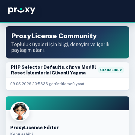
ProxyLicense Community
Topluluk üyeleri için bilgi, deneyim ve içerik
paylaşım alanı.
PHP Selector Defaults.cfg ve Modül
CloudLinux
Reset İşlemlerini Güvenli Yapma
09.05.2026 20:58
33 görüntüleme
0 yanıt
ProxyLicense Editör
Konu sahibi