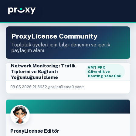
ProxyLicense Community
Topluluk üyeleri için bilgi, deneyim ve içerik
paylaşım alanı.
Network Monitoring: Trafik
VMT PRO
Tiplerini ve Bağlantı
Güvenlik ve
Hosting Yönetimi
Yoğunluğunu İzleme
09.05.2026 21:36
32 görüntüleme
0 yanıt
ProxyLicense Editör