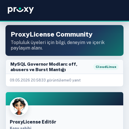
ProxyLicense Community
Topluluk üyeleri için bilgi, deneyim ve içerik
paylaşım alanı.
MySQL Governor Modları: off,
CloudLinux
abusers ve Burst Mantığı
09.05.2026 20:58
33 görüntüleme
0 yanıt
ProxyLicense Editör
Konu sahibi