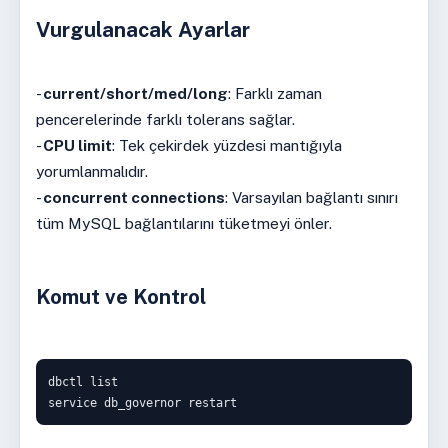
Vurgulanacak Ayarlar
-
current/short/med/long
: Farklı zaman
pencerelerinde farklı tolerans sağlar.
-
CPU limit
: Tek çekirdek yüzdesi mantığıyla
yorumlanmalıdır.
-
concurrent connections
: Varsayılan bağlantı sınırı
tüm MySQL bağlantılarını tüketmeyi önler.
Komut ve Kontrol
dbctl list

service db_governor restart