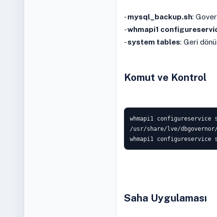
-
mysql_backup.sh
: Gover
-
whmapi1 configureservi
-
system tables
: Geri dönü
Komut ve Kontrol
whmapi1 configureservice s
/usr/share/lve/dbgovernor/
whmapi1 configureservice 
Saha Uygulaması