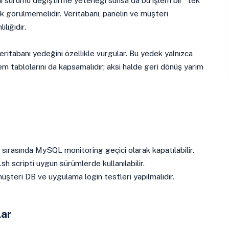
sürümü değiştirme yeteneği sunsa da bu işlem bir “tek
k görülmemelidir. Veritabanı, panelin ve müşteri
lığıdır.
itabanı yedeğini özellikle vurgular. Bu yedek yalnızca
stem tablolarını da kapsamalıdır; aksi halde geri dönüş yarım
sırasında MySQL monitoring geçici olarak kapatılabilir.
h scripti uygun sürümlerde kullanılabilir.
üşteri DB ve uygulama login testleri yapılmalıdır.
lar