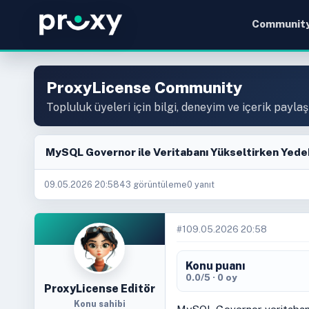
Communit
ProxyLicense Community
Topluluk üyeleri için bilgi, deneyim ve içerik paylaş
MySQL Governor ile Veritabanı Yükseltirken Yedek
09.05.2026 20:58
43 görüntüleme
0 yanıt
#1
09.05.2026 20:58
Konu puanı
0.0/5 · 0 oy
ProxyLicense Editör
Konu sahibi