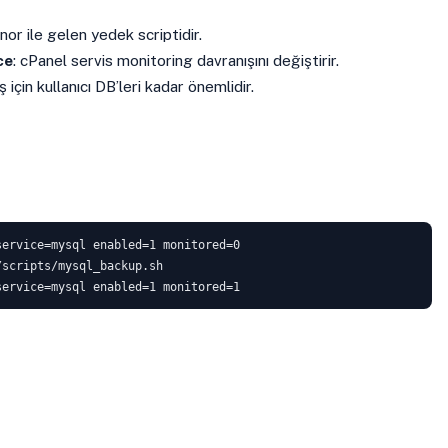
nor ile gelen yedek scriptidir.
ce
: cPanel servis monitoring davranışını değiştirir.
ş için kullanıcı DB’leri kadar önemlidir.
ervice=mysql enabled=1 monitored=0

scripts/mysql_backup.sh

service=mysql enabled=1 monitored=1