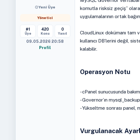
MySQL Governor veritabanı 
Yeni Üye
komutla risksiz geçiş” olara
uygulamalarının ortak bağımlı
Yönetici
#1
420
0
CloudLinux dokümanı tam ver
Üye
Konu
Yanıt
kullanıcı DB’lerini değil, si
09.05.2026 20:58
Profil
kalabilir.
Operasyon Notu
- cPanel sunucusunda bakım 
- Governor’ın mysql_backup.s
- Yükseltme sonrası panel, m
Vurgulanacak Ayar