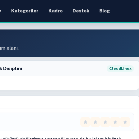
y
Kategoriler
Kadro
Destek
Blog
ım alanı.
 Disiplini
CloudLinux