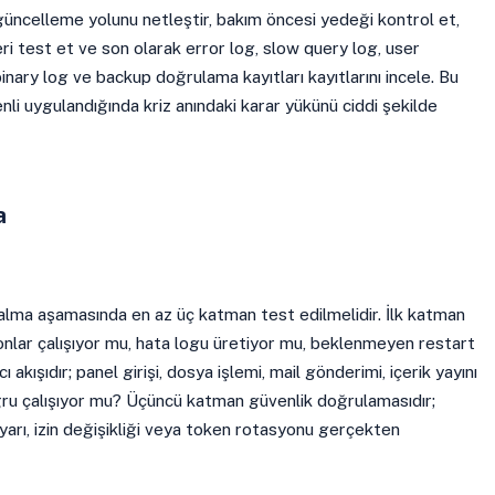
güncelleme yolunu netleştir, bakım öncesi yedeği kontrol et,
ri test et ve son olarak error log, slow query log, user
binary log ve backup doğrulama kayıtları kayıtlarını incele. Bu
nli uygulandığında kriz anındaki karar yükünü ciddi şekilde
a
alma aşamasında en az üç katman test edilmelidir. İlk katman
emonlar çalışıyor mu, hata logu üretiyor mu, beklenmeyen restart
ı akışıdır; panel girişi, dosya işlemi, mail gönderimi, içerik yayını
ğru çalışıyor mu? Üçüncü katman güvenlik doğrulamasıdır;
ayarı, izin değişikliği veya token rotasyonu gerçekten