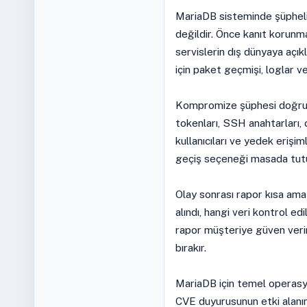
MariaDB sisteminde şüpheli 
değildir. Önce kanıt korunmal
servislerin dış dünyaya açık
için paket geçmişi, loglar ve
Kompromize şüphesi doğrulan
tokenları, SSH anahtarları, 
kullanıcıları ve yedek erişim
geçiş seçeneği masada tutu
Olay sonrası rapor kısa ama 
alındı, hangi veri kontrol edi
rapor müşteriye güven verir,
bırakır.
MariaDB için temel operasyon
CVE duyurusunun etki alanı