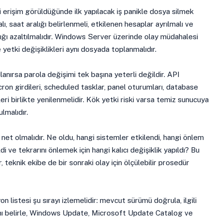
erişim görüldüğünde ilk yapılacak iş panikle dosya silmek
ı, saat aralığı belirlenmeli, etkilenen hesaplar ayrılmalı ve
lığı azaltılmalıdır. Windows Server üzerinde olay müdahalesi
 yetki değişiklikleri aynı dosyada toplanmalıdır.
ırsa parola değişimi tek başına yeterli değildir. API
cron girdileri, scheduled tasklar, panel oturumları, database
leri birlikte yenilenmelidir. Kök yetki riski varsa temiz sunucuya
lmalıdır.
net olmalıdır. Ne oldu, hangi sistemler etkilendi, hangi önlem
ldi ve tekrarını önlemek için hangi kalıcı değişiklik yapıldı? Bu
 teknik ekibe de bir sonraki olay için ölçülebilir prosedür
 listesi şu sırayı izlemelidir: mevcut sürümü doğrula, ilgili
nı belirle, Windows Update, Microsoft Update Catalog ve