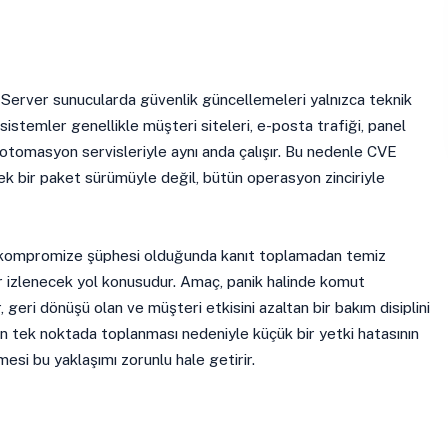
erver sunucularda güvenlik güncellemeleri yalnızca teknik
 sistemler genellikle müşteri siteleri, e-posta trafiği, panel
 otomasyon servisleriyle aynı anda çalışır. Bu nedenle CVE
k bir paket sürümüyle değil, bütün operasyon zinciriyle
 kompromize şüphesi olduğunda kanıt toplamadan temiz
r izlenecek yol konusudur. Amaç, panik halinde komut
r, geri dönüşü olan ve müşteri etkisini azaltan bir bakım disiplini
in tek noktada toplanması nedeniyle küçük bir yetki hatasının
mesi bu yaklaşımı zorunlu hale getirir.