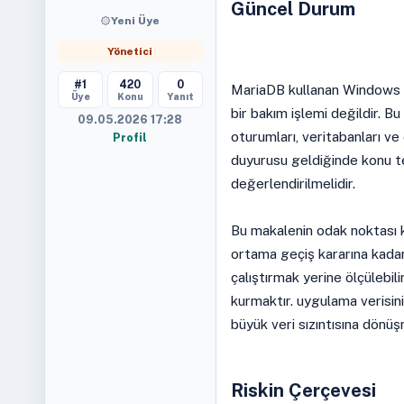
Güncel Durum
Yeni Üye
Yönetici
#1
420
0
MariaDB kullanan Windows S
Üye
Konu
Yanıt
bir bakım işlemi değildir. Bu
09.05.2026 17:28
oturumları, veritabanları ve
Profil
duyurusu geldiğinde konu te
değerlendirilmelidir.
Bu makalenin odak noktası
ortama geçiş kararına kada
çalıştırmak yerine ölçülebili
kurmaktır. uygulama verisin
büyük veri sızıntısına dönüş
Riskin Çerçevesi