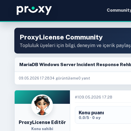
Communit
ProxyLicense Community
Topluluk üyeleri için bilgi, deneyim ve içerik paylaş
MariaDB Windows Server Incident Response Rehbe
09.05.2026 17:28
34 görüntüleme
0 yanıt
#1
09.05.2026 17:28
Konu puanı
0.0/5 · 0 oy
ProxyLicense Editör
Konu sahibi