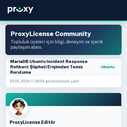
ProxyLicense Community
Topluluk üyeleri için bilgi, deneyim ve içerik
paylaşım alanı.
MariaDB Ubuntu Incident Response
Rehberi: Şüpheli Erişimden Temiz
Ubuntu
Kuruluma
09.05.2026 17:28
34 görüntüleme
0 yanıt
ProxyLicense Editör