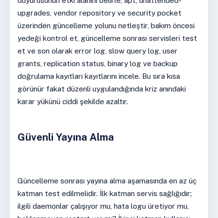
duyurusunun etki alanını belirle, apt, unattended-
upgrades, vendor repository ve security pocket
üzerinden güncelleme yolunu netleştir, bakım öncesi
yedeği kontrol et, güncelleme sonrası servisleri test
et ve son olarak error log, slow query log, user
grants, replication status, binary log ve backup
doğrulama kayıtları kayıtlarını incele. Bu sıra kısa
görünür fakat düzenli uygulandığında kriz anındaki
karar yükünü ciddi şekilde azaltır.
Güvenli Yayına Alma
Güncelleme sonrası yayına alma aşamasında en az üç
katman test edilmelidir. İlk katman servis sağlığıdır;
ilgili daemonlar çalışıyor mu, hata logu üretiyor mu,