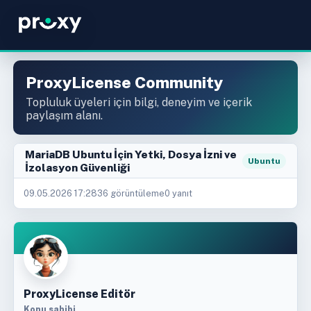
ProxyLicense Community
Topluluk üyeleri için bilgi, deneyim ve içerik
paylaşım alanı.
MariaDB Ubuntu İçin Yetki, Dosya İzni ve
Ubuntu
İzolasyon Güvenliği
09.05.2026 17:28
36 görüntüleme
0 yanıt
ProxyLicense Editör
Konu sahibi