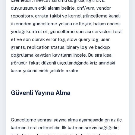
izlemelidir: mevcut sürümü doğrula, ilgili CVE
duyurusunun etki alanını belirle, dnf/yum, vendor
repository, errata takibi ve kernel güncelleme kanalı
üzerinden güncelleme yolunu netleştir, bakım öncesi
yedeği kontrol et, güncelleme sonrası servisleri test
et ve son olarak error log, slow query log, user
grants, replication status, binary log ve backup
doğrulama kayıtları kayıtlarını incele. Bu sıra kısa
görünür fakat düzenli uygulandığında kriz anındaki
karar yükünü ciddi şekilde azaltır.
Güvenli Yayına Alma
Güncelleme sonrası yayına alma aşamasında en az üç
katman test edilmelidir. İlk katman servis sağlığıdır;