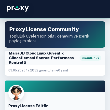
ProxyLicense Community
Topluluk üyeleri için bilgi, deneyim ve içerik
paylaşım alanı.
MariaDB CloudLinux Güvenlik
Güncellemesi Sonrası Performans
CloudLinux
Kontrolü
09.05.2026 17:28
32 görüntüleme
0 yanıt
ProxyLicense Editör