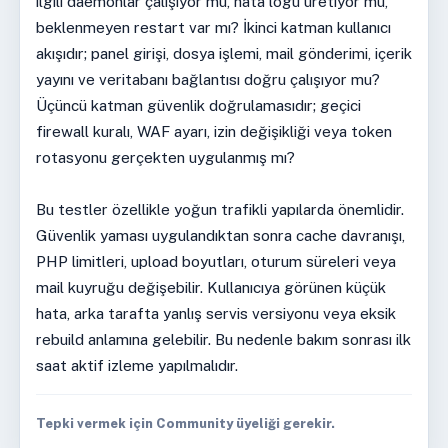
ilgili daemonlar çalışıyor mu, hata logu üretiyor mu,
beklenmeyen restart var mı? İkinci katman kullanıcı
akışıdır; panel girişi, dosya işlemi, mail gönderimi, içerik
yayını ve veritabanı bağlantısı doğru çalışıyor mu?
Üçüncü katman güvenlik doğrulamasıdır; geçici
firewall kuralı, WAF ayarı, izin değişikliği veya token
rotasyonu gerçekten uygulanmış mı?
Bu testler özellikle yoğun trafikli yapılarda önemlidir.
Güvenlik yaması uygulandıktan sonra cache davranışı,
PHP limitleri, upload boyutları, oturum süreleri veya
mail kuyruğu değişebilir. Kullanıcıya görünen küçük
hata, arka tarafta yanlış servis versiyonu veya eksik
rebuild anlamına gelebilir. Bu nedenle bakım sonrası ilk
saat aktif izleme yapılmalıdır.
Tepki vermek için Community üyeliği gerekir.