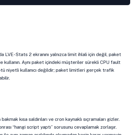
 LVE-Stats 2 ekranını yalnızca limit ihlali için değil, paket
e kullanın. Aynı paket içindeki müşteriler sürekli CPU fault
 niyetli kullanıcı değildir; paket limitleri gerçek trafik
bilir.
akmak kısa saldırıları ve cron kaynaklı sıçramaları gizler.
onrası “hangi script yaptı” sorusunu cevaplamak zorlaşır.
og ile aynı zaman aralığında okumadan kesin karar vermeyin.