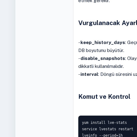
etmek gerekir.
Vurgulanacak Ayar
-
keep_history_days
: Geç
DB boyutunu büyütür.
-
disable_snapshots
: Ola
dikkatli kullanılmalıdır.
-
interval
: Döngü süresini u
Komut ve Kontrol
yum install lve-stats

service lvestats restart

lveinfo --period=1h