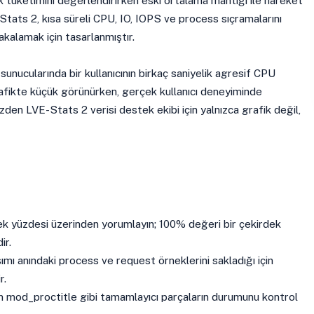
 tüketimini değerlendirirken eski ortalama mantığı ile hareket
E-Stats 2, kısa süreli CPU, IO, IOPS ve process sıçramalarını
kalamak için tasarlanmıştır.
 sunucularında bir kullanıcının birkaç saniyelik agresif CPU
rafikte küçük görünürken, gerçek kullanıcı deneyiminde
zden LVE-Stats 2 verisi destek ekibi için yalnızca grafik değil,
dek yüzdesi üzerinden yorumlayın; 100% değeri bir çekirdek
ir.
şımı anındaki process ve request örneklerini sakladığı için
r.
n mod_proctitle gibi tamamlayıcı parçaların durumunu kontrol