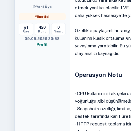
CloudLinux tarafında kaynak
Yeni Üye
etmek yanıltıcı olabilir. LV
daha yüksek hassasiyetle ya
Yönetici
#1
420
0
Özellikle paylaşımlı hosting
Üye
Konu
Yanıt
kullanımı klasik ortalama g
09.05.2026 20:58
Profil
yavaşlama yaratabilir. Bu yü
olay analizi kaynağıdır.
Operasyon Notu
- CPU kullanımını tek çekir
yoğunluğu gibi düşünülmelid
- Snapshots özelliği, limit a
destek tarafında kanıt üreti
- HTTP request toplama içi