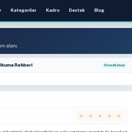
y
Kategoriler
Kadro
Destek
Blog
ım alanı.
 Okuma Rehberi
CloudLinux