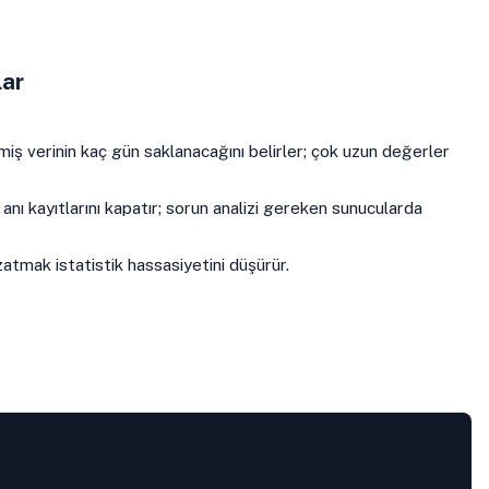
lar
miş verinin kaç gün saklanacağını belirler; çok uzun değerler
y anı kayıtlarını kapatır; sorun analizi gereken sunucularda
zatmak istatistik hassasiyetini düşürür.