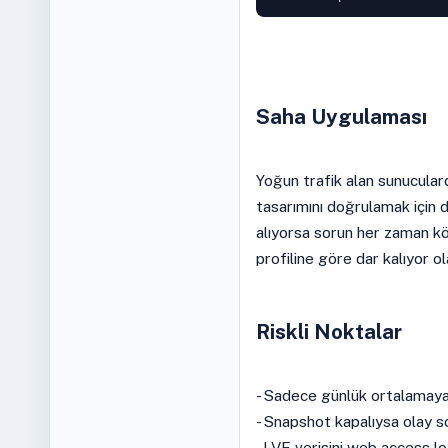
Saha Uygulaması
Yoğun trafik alan sunucularda
tasarımını doğrulamak için d
alıyorsa sorun her zaman kötü
profiline göre dar kalıyor ola
Riskli Noktalar
- Sadece günlük ortalamaya b
- Snapshot kapalıysa olay s
- LVE verisini web access l