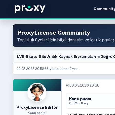
Communit
ProxyLicense Community
Topluluk üyeleri için bilgi, deneyim ve içerik paylaş
LVE-Stats 2 ile Anlık Kaynak Sıçramalarını Doğru
09.05.2026 20:58
33 görüntüleme
0 yanıt
#1
09.05.2026 20:58
Konu puanı
0.0/5 · 0 oy
ProxyLicense Editör
Konu sahibi