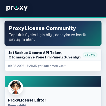
ProxyLicense Community
Topluluk üyeleri için bilgi, deneyim ve içerik
paylaşım alanı.
JetBackup Ubuntu API Token,
Ubuntu
Otomasyon ve Yönetim Paneli Güvenliği
09.05.2026 17:28
35 görüntüleme
0 yanıt
ProxyLicense Editör
Konu sahibi