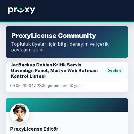
ProxyLicense Community
Topluluk üyeleri için bilgi, deneyim ve içerik
paylaşım alanı.
JetBackup Debian Kritik Servis
Güvenliği: Panel, Mail ve Web Katmanı
Debian
Kontrol Listesi
09.05.2026 17:28
30 görüntüleme
0 yanıt
ProxyLicense Editör