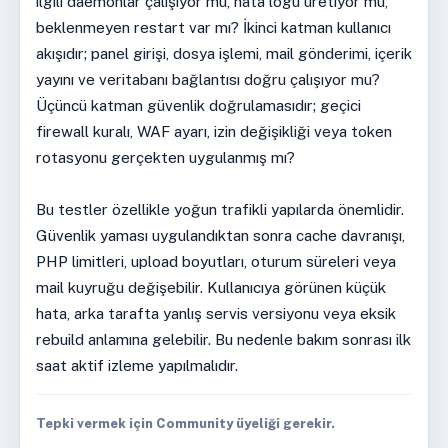
ilgili daemonlar çalışıyor mu, hata logu üretiyor mu,
beklenmeyen restart var mı? İkinci katman kullanıcı
akışıdır; panel girişi, dosya işlemi, mail gönderimi, içerik
yayını ve veritabanı bağlantısı doğru çalışıyor mu?
Üçüncü katman güvenlik doğrulamasıdır; geçici
firewall kuralı, WAF ayarı, izin değişikliği veya token
rotasyonu gerçekten uygulanmış mı?
Bu testler özellikle yoğun trafikli yapılarda önemlidir.
Güvenlik yaması uygulandıktan sonra cache davranışı,
PHP limitleri, upload boyutları, oturum süreleri veya
mail kuyruğu değişebilir. Kullanıcıya görünen küçük
hata, arka tarafta yanlış servis versiyonu veya eksik
rebuild anlamına gelebilir. Bu nedenle bakım sonrası ilk
saat aktif izleme yapılmalıdır.
Tepki vermek için Community üyeliği gerekir.