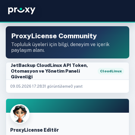
ProxyLicense Community
Topluluk üyeleri için bilgi, deneyim ve içerik
paylaşım alanı.
JetBackup CloudLinux API Token,
Otomasyon ve Yönetim Paneli
CloudLinux
Güvenliği
09.05.2026 17:28
31 görüntüleme
0 yanıt
ProxyLicense Editör