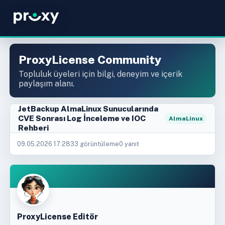
ProxyLicense Community
Topluluk üyeleri için bilgi, deneyim ve içerik
paylaşım alanı.
JetBackup AlmaLinux Sunucularında
CVE Sonrası Log İnceleme ve IOC
AlmaLinux
Rehberi
09.05.2026 17:28
33 görüntüleme
0 yanıt
ProxyLicense Editör