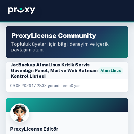
ProxyLicense Community
Topluluk üyeleri için bilgi, deneyim ve içerik
paylaşım alanı.
JetBackup AlmaLinux Kritik Servis
Güvenliği: Panel, Mail ve Web Katmanı
AlmaLinux
Kontrol Listesi
09.05.2026 17:28
33 görüntüleme
0 yanıt
ProxyLicense Editör