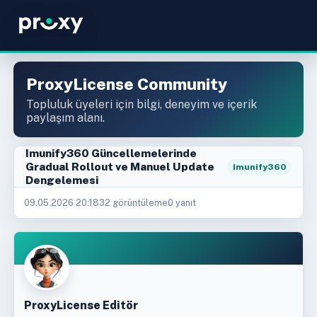
ProxyLicense Community
Topluluk üyeleri için bilgi, deneyim ve içerik
paylaşım alanı.
Imunify360 Güncellemelerinde
Gradual Rollout ve Manuel Update
Imunify360
Dengelemesi
09.05.2026 20:18
32 görüntüleme
0 yanıt
ProxyLicense Editör