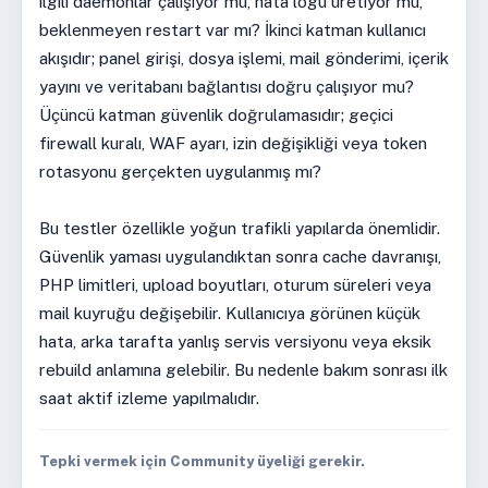
ilgili daemonlar çalışıyor mu, hata logu üretiyor mu,
beklenmeyen restart var mı? İkinci katman kullanıcı
akışıdır; panel girişi, dosya işlemi, mail gönderimi, içerik
yayını ve veritabanı bağlantısı doğru çalışıyor mu?
Üçüncü katman güvenlik doğrulamasıdır; geçici
firewall kuralı, WAF ayarı, izin değişikliği veya token
rotasyonu gerçekten uygulanmış mı?
Bu testler özellikle yoğun trafikli yapılarda önemlidir.
Güvenlik yaması uygulandıktan sonra cache davranışı,
PHP limitleri, upload boyutları, oturum süreleri veya
mail kuyruğu değişebilir. Kullanıcıya görünen küçük
hata, arka tarafta yanlış servis versiyonu veya eksik
rebuild anlamına gelebilir. Bu nedenle bakım sonrası ilk
saat aktif izleme yapılmalıdır.
Tepki vermek için Community üyeliği gerekir.