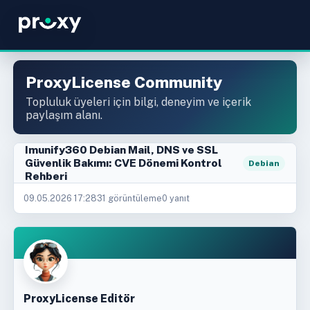
ProxyLicense Community
Topluluk üyeleri için bilgi, deneyim ve içerik
paylaşım alanı.
Imunify360 Debian Mail, DNS ve SSL
Güvenlik Bakımı: CVE Dönemi Kontrol
Debian
Rehberi
09.05.2026 17:28
31 görüntüleme
0 yanıt
ProxyLicense Editör