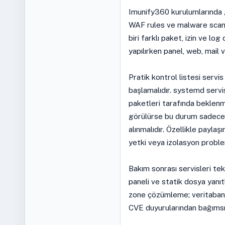
Imunify360 kurulumlarında gü
WAF rules ve malware scanner
biri farklı paket, izin ve lo
yapılırken panel, web, mail 
Pratik kontrol listesi servi
başlamalıdır. systemd serv
paketleri tarafında beklenm
görülürse bu durum sadece p
alınmalıdır. Özellikle payla
yetki veya izolasyon problem
Bakım sonrası servisleri te
paneli ve statik dosya yanı
zone çözümleme; veritabanı t
CVE duyurularından bağımsız