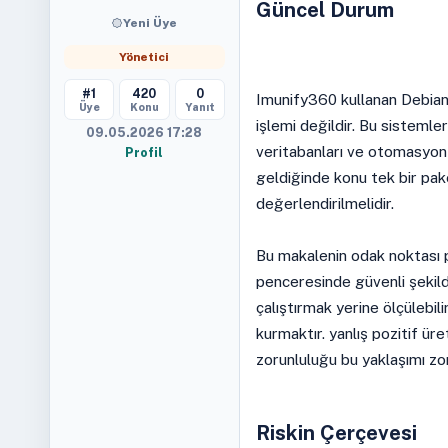
Güncel Durum
Yeni Üye
Yönetici
#1
420
0
Imunify360 kullanan Debian 
Üye
Konu
Yanıt
işlemi değildir. Bu sistemler
09.05.2026 17:28
veritabanları ve otomasyon 
Profil
geldiğinde konu tek bir pak
değerlendirilmelidir.
Bu makalenin odak noktası p
penceresinde güvenli şekild
çalıştırmak yerine ölçülebili
kurmaktır. yanlış pozitif ü
zorunluluğu bu yaklaşımı zor
Riskin Çerçevesi