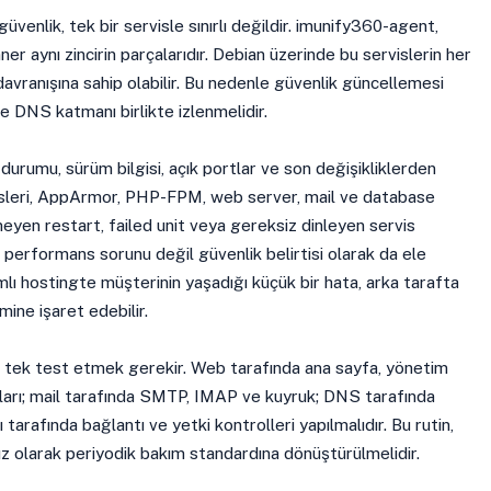
venlik, tek bir servisle sınırlı değildir. imunify360-agent,
 aynı zincirin parçalarıdır. Debian üzerinde bu servislerin her
g davranışına sahip olabilir. Bu nedenle güvenlik güncellemesi
ve DNS katmanı birlikte izlenmelidir.
s durumu, sürüm bilgisi, açık portlar ve son değişikliklerden
isleri, AppArmor, PHP-FPM, web server, mail ve database
eyen restart, failed unit veya gereksiz dinleyen servis
erformans sorunu değil güvenlik belirtisi olarak da ele
şımlı hostingte müşterinin yaşadığı küçük bir hata, arka tarafta
ine işaret edebilir.
k tek test etmek gerekir. Web tarafında ana sayfa, yönetim
tları; mail tarafında SMTP, IMAP ve kuyruk; DNS tarafında
arafında bağlantı ve yetki kontrolleri yapılmalıdır. Bu rutin,
 olarak periyodik bakım standardına dönüştürülmelidir.