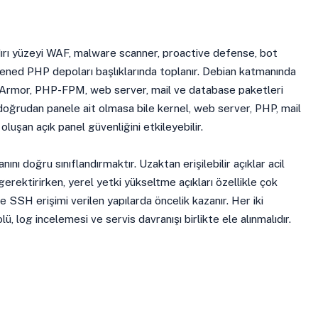
ırı yüzeyi WAF, malware scanner, proactive defense, bot
dened PHP depoları başlıklarında toplanır. Debian katmanında
pArmor, PHP-FPM, web server, mail ve database paketleri
 doğrudan panele ait olmasa bile kernel, web server, PHP, mail
luşan açık panel güvenliğini etkileyebilir.
nını doğru sınıflandırmaktır. Uzaktan erişilebilir açıklar acil
gerektirirken, yerel yetki yükseltme açıkları özellikle çok
 ve SSH erişimi verilen yapılarda öncelik kazanır. Her iki
, log incelemesi ve servis davranışı birlikte ele alınmalıdır.