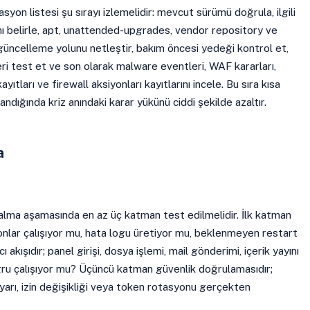
yon listesi şu sırayı izlemelidir: mevcut sürümü doğrula, ilgili
ı belirle, apt, unattended-upgrades, vendor repository ve
üncelleme yolunu netleştir, bakım öncesi yedeği kontrol et,
ri test et ve son olarak malware eventleri, WAF kararları,
ayıtları ve firewall aksiyonları kayıtlarını incele. Bu sıra kısa
ndığında kriz anındaki karar yükünü ciddi şekilde azaltır.
a
alma aşamasında en az üç katman test edilmelidir. İlk katman
emonlar çalışıyor mu, hata logu üretiyor mu, beklenmeyen restart
ı akışıdır; panel girişi, dosya işlemi, mail gönderimi, içerik yayını
ğru çalışıyor mu? Üçüncü katman güvenlik doğrulamasıdır;
ayarı, izin değişikliği veya token rotasyonu gerçekten