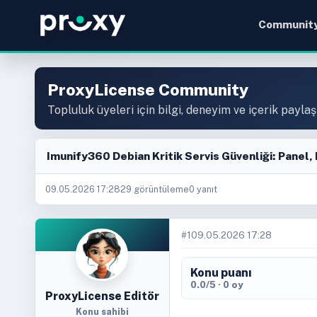
Communit
ProxyLicense Community
Topluluk üyeleri için bilgi, deneyim ve içerik paylaş
Imunify360 Debian Kritik Servis Güvenliği: Panel,
09.05.2026 17:28
29 görüntüleme
0 yanıt
#1
09.05.2026 17:28
Konu puanı
0.0/5 · 0 oy
ProxyLicense Editör
Konu sahibi