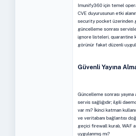
Imunify360 için temel operas
CVE duyurusunun etki alanın
security pocket üzerinden g
güncelleme sonrası servisle
ignore listeleri, quarantine k
görünür fakat düzenli uygula
Güvenli Yayına Alm
Güncelleme sonrası yayına 
servis sağlığıdır; ilgili da
var mı? İkinci katman kullanıc
ve veritabanı bağlantısı do
geçici firewall kuralı, WAF 
uygulanmış mı?