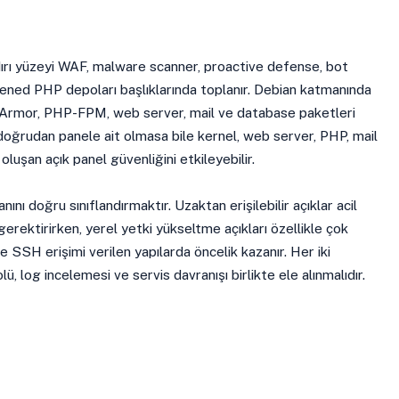
ırı yüzeyi WAF, malware scanner, proactive defense, bot
dened PHP depoları başlıklarında toplanır. Debian katmanında
pArmor, PHP-FPM, web server, mail ve database paketleri
 doğrudan panele ait olmasa bile kernel, web server, PHP, mail
luşan açık panel güvenliğini etkileyebilir.
nını doğru sınıflandırmaktır. Uzaktan erişilebilir açıklar acil
gerektirirken, yerel yetki yükseltme açıkları özellikle çok
 ve SSH erişimi verilen yapılarda öncelik kazanır. Her iki
, log incelemesi ve servis davranışı birlikte ele alınmalıdır.