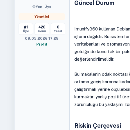
Güncel Durum
Yeni Üye
Yönetici
#1
420
0
Imunify360 kullanan Debian 
Üye
Konu
Yanıt
işlemi değildir. Bu sistemler
09.05.2026 17:28
veritabanları ve otomasyon 
Profil
geldiğinde konu tek bir pak
değerlendirilmelidir.
Bu makalenin odak noktası
ortama geçiş kararına kada
çalıştırmak yerine ölçülebili
kurmaktır. yanlış pozitif ü
zorunluluğu bu yaklaşımı zor
Riskin Çerçevesi