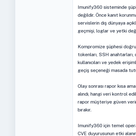
Imunify360 sisteminde şüphe
değildir. Önce kanıt korunmal
servislerin dış dünyaya açık
geçmişi, loglar ve yetki değ
Kompromize şüphesi doğrulan
tokenları, SSH anahtarları, 
kullanıcıları ve yedek erişim
geçiş seçeneği masada tutu
Olay sonrası rapor kısa ama 
alındı, hangi veri kontrol edi
rapor müşteriye güven verir,
bırakır.
Imunify360 için temel operas
CVE duyurusunun etki alanın