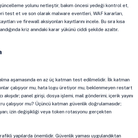
üncelleme yolunu netleştir, bakım öncesi yedeği kontrol et,
ri test et ve son olarak malware eventleri, WAF kararları,
ayıtları ve firewall aksiyonları kayıtlarını incele. Bu sıra kısa
ndığında kriz anındaki karar yükünü ciddi şekilde azaltır.
a
alma aşamasında en az üç katman test edilmelidir. İlk katman
emonlar çalışıyor mu, hata logu üretiyor mu, beklenmeyen restart
ı akışıdır; panel girişi, dosya işlemi, mail gönderimi, içerik yayını
ğru çalışıyor mu? Üçüncü katman güvenlik doğrulamasıdır;
ayarı, izin değişikliği veya token rotasyonu gerçekten
rafikli yapılarda önemlidir. Güvenlik yaması uygulandıktan