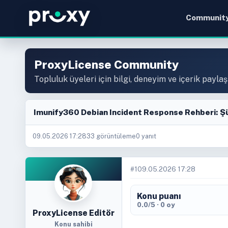
Communit
ProxyLicense Community
Topluluk üyeleri için bilgi, deneyim ve içerik paylaş
Imunify360 Debian Incident Response Rehberi: Ş
09.05.2026 17:28
33 görüntüleme
0 yanıt
#1
09.05.2026 17:28
Konu puanı
0.0/5 · 0 oy
ProxyLicense Editör
Konu sahibi