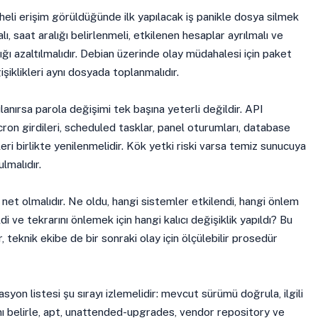
li erişim görüldüğünde ilk yapılacak iş panikle dosya silmek
ı, saat aralığı belirlenmeli, etkilenen hesaplar ayrılmalı ve
lığı azaltılmalıdır. Debian üzerinde olay müdahalesi için paket
işiklikleri aynı dosyada toplanmalıdır.
ırsa parola değişimi tek başına yeterli değildir. API
cron girdileri, scheduled tasklar, panel oturumları, database
leri birlikte yenilenmelidir. Kök yetki riski varsa temiz sunucuya
lmalıdır.
net olmalıdır. Ne oldu, hangi sistemler etkilendi, hangi önlem
ldi ve tekrarını önlemek için hangi kalıcı değişiklik yapıldı? Bu
 teknik ekibe de bir sonraki olay için ölçülebilir prosedür
yon listesi şu sırayı izlemelidir: mevcut sürümü doğrula, ilgili
ı belirle, apt, unattended-upgrades, vendor repository ve