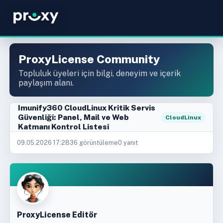
ProxyLicense Community
Topluluk üyeleri için bilgi, deneyim ve içerik
paylaşım alanı.
Imunify360 CloudLinux Kritik Servis
Güvenliği: Panel, Mail ve Web
CloudLinux
Katmanı Kontrol Listesi
09.05.2026 17:28
36 görüntüleme
0 yanıt
ProxyLicense Editör