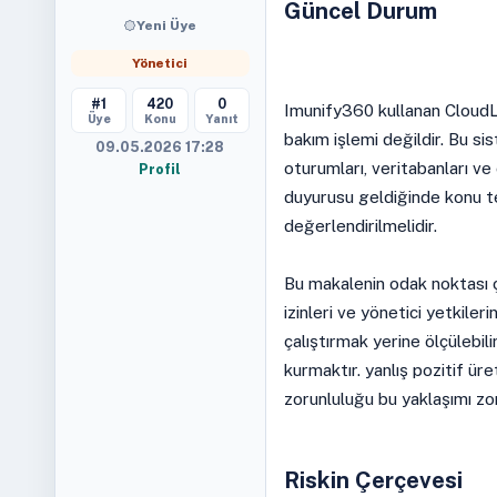
Güncel Durum
Yeni Üye
Yönetici
#1
420
0
Imunify360 kullanan CloudLi
Üye
Konu
Yanıt
bakım işlemi değildir. Bu sis
09.05.2026 17:28
oturumları, veritabanları ve
Profil
duyurusu geldiğinde konu te
değerlendirilmelidir.
Bu makalenin odak noktası ç
izinleri ve yönetici yetkil
çalıştırmak yerine ölçülebili
kurmaktır. yanlış pozitif ü
zorunluluğu bu yaklaşımı zor
Riskin Çerçevesi