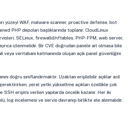
ırı yüzeyi WAF, malware scanner, proactive defense, bot
dened PHP depoları başlıklarında toplanır. CloudLinux
visleri, SELinux, firewalld/nftables, PHP-FPM, web server,
ayrıca izlenmelidir. Bir CVE doğrudan panele ait olmasa bile
il veya veritabanı katmanında oluşan açık panel güvenliğini
nını doğru sınıflandırmaktır. Uzaktan erişilebilir açıklar acil
gerektirirken, yerel yetki yükseltme açıkları özellikle çok
 ve SSH erişimi verilen yapılarda öncelik kazanır. Her iki
, log incelemesi ve servis davranışı birlikte ele alınmalıdır.