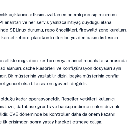
ik açıklarının etkisini azaltan en önemli prensip minimum
 API anahtarı ve her servis yalnızca ihtiyaç duyduğu alana
inde SELinux durumu, repo öncelikleri, firewalld zone kuralları,
 kernel reboot planı kontrolleri bu yüzden bakım listesinin
er özellikle migration, restore veya manuel müdahale sonrasında
load alanları, cache klasörleri ve konfigürasyon dosyaları aynı
ır. Bir müşterinin yazılabilir dizini, başka müşterinin config
el güncel olsa bile sistem güvenli değildir.
 olduğu kadar operasyoneldir. Reseller yetkileri, kullanıcı
inal izni, database grants ve backup indirme izinleri düzenli
elidir. CVE döneminde bu kontroller daha da önem kazanır
e ilk erişimden sonra yatay hareket etmeye çalışır.