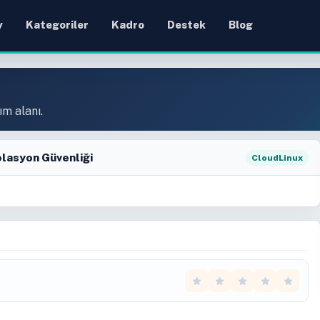
y
Kategoriler
Kadro
Destek
Blog
ım alanı.
olasyon Güvenliği
CloudLinux