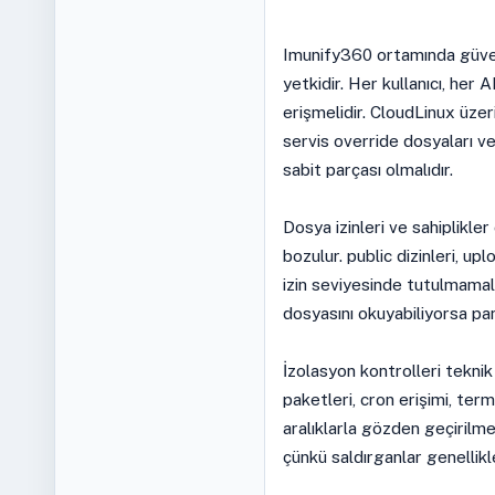
Imunify360 ortamında güvenl
yetkidir. Her kullanıcı, her
erişmelidir. CloudLinux üzer
servis override dosyaları ve
sabit parçası olmalıdır.
Dosya izinleri ve sahiplikl
bozulur. public dizinleri, up
izin seviyesinde tutulmamalıd
dosyasını okuyabiliyorsa pan
İzolasyon kontrolleri teknik
paketleri, cron erişimi, term
aralıklarla gözden geçirilm
çünkü saldırganlar genellikl