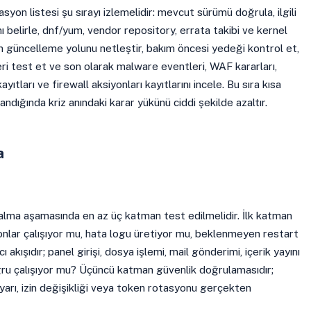
yon listesi şu sırayı izlemelidir: mevcut sürümü doğrula, ilgili
 belirle, dnf/yum, vendor repository, errata takibi ve kernel
 güncelleme yolunu netleştir, bakım öncesi yedeği kontrol et,
ri test et ve son olarak malware eventleri, WAF kararları,
ayıtları ve firewall aksiyonları kayıtlarını incele. Bu sıra kısa
ndığında kriz anındaki karar yükünü ciddi şekilde azaltır.
a
alma aşamasında en az üç katman test edilmelidir. İlk katman
emonlar çalışıyor mu, hata logu üretiyor mu, beklenmeyen restart
ı akışıdır; panel girişi, dosya işlemi, mail gönderimi, içerik yayını
ğru çalışıyor mu? Üçüncü katman güvenlik doğrulamasıdır;
ayarı, izin değişikliği veya token rotasyonu gerçekten