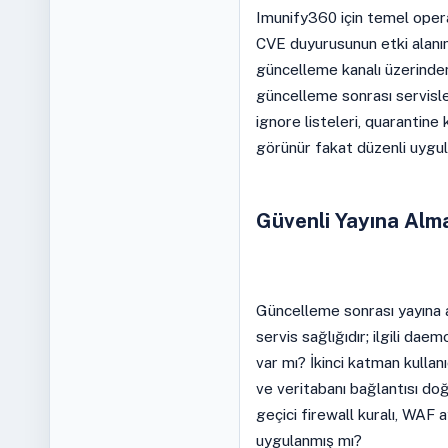
Imunify360 için temel operas
CVE duyurusunun etki alanını
güncelleme kanalı üzerinden
güncelleme sonrası servisle
ignore listeleri, quarantine k
görünür fakat düzenli uygula
Güvenli Yayına Alm
Güncelleme sonrası yayına 
servis sağlığıdır; ilgili da
var mı? İkinci katman kullanıc
ve veritabanı bağlantısı do
geçici firewall kuralı, WAF 
uygulanmış mı?