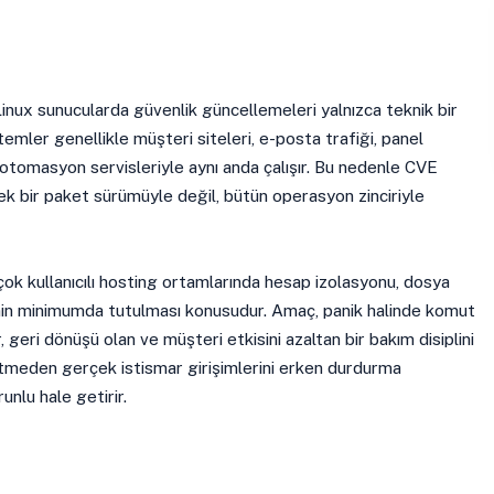
nux sunucularda güvenlik güncellemeleri yalnızca teknik bir
temler genellikle müşteri siteleri, e-posta trafiği, panel
 otomasyon servisleriyle aynı anda çalışır. Bu nedenle CVE
k bir paket sürümüyle değil, bütün operasyon zinciriyle
ok kullanıcılı hosting ortamlarında hesap izolasyonu, dosya
erinin minimumda tutulması konusudur. Amaç, panik halinde komut
r, geri dönüşü olan ve müşteri etkisini azaltan bir bakım disiplini
retmeden gerçek istismar girişimlerini erken durdurma
unlu hale getirir.