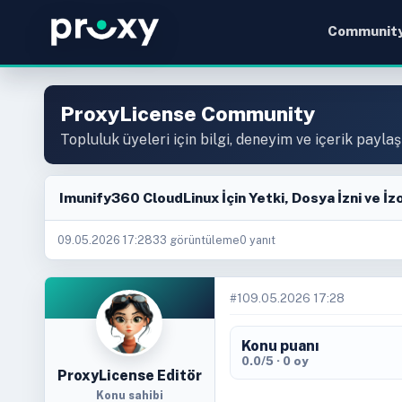
Communit
ProxyLicense Community
Topluluk üyeleri için bilgi, deneyim ve içerik paylaş
Imunify360 CloudLinux İçin Yetki, Dosya İzni ve İz
09.05.2026 17:28
33 görüntüleme
0 yanıt
#1
09.05.2026 17:28
Konu puanı
0.0/5 · 0 oy
ProxyLicense Editör
Konu sahibi