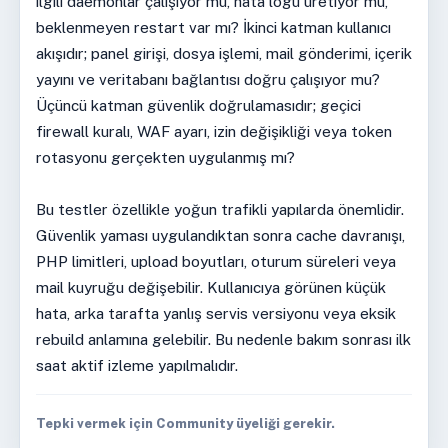
ilgili daemonlar çalışıyor mu, hata logu üretiyor mu,
beklenmeyen restart var mı? İkinci katman kullanıcı
akışıdır; panel girişi, dosya işlemi, mail gönderimi, içerik
yayını ve veritabanı bağlantısı doğru çalışıyor mu?
Üçüncü katman güvenlik doğrulamasıdır; geçici
firewall kuralı, WAF ayarı, izin değişikliği veya token
rotasyonu gerçekten uygulanmış mı?
Bu testler özellikle yoğun trafikli yapılarda önemlidir.
Güvenlik yaması uygulandıktan sonra cache davranışı,
PHP limitleri, upload boyutları, oturum süreleri veya
mail kuyruğu değişebilir. Kullanıcıya görünen küçük
hata, arka tarafta yanlış servis versiyonu veya eksik
rebuild anlamına gelebilir. Bu nedenle bakım sonrası ilk
saat aktif izleme yapılmalıdır.
Tepki vermek için Community üyeliği gerekir.