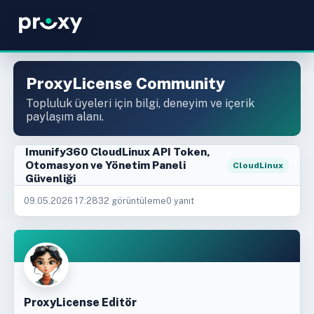
ProxyLicense Community
Topluluk üyeleri için bilgi, deneyim ve içerik
paylaşım alanı.
Imunify360 CloudLinux API Token,
Otomasyon ve Yönetim Paneli
CloudLinux
Güvenliği
09.05.2026 17:28
32 görüntüleme
0 yanıt
ProxyLicense Editör