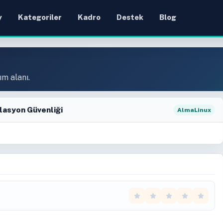
y
Kategoriler
Kadro
Destek
Blog
ım alanı.
olasyon Güvenliği
AlmaLinux