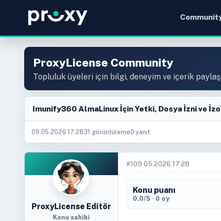
Communit
ProxyLicense Community
Topluluk üyeleri için bilgi, deneyim ve içerik paylaş
Imunify360 AlmaLinux İçin Yetki, Dosya İzni ve İz
09.05.2026 17:28
31 görüntüleme
0 yanıt
#1
09.05.2026 17:28
Konu puanı
0.0/5 · 0 oy
ProxyLicense Editör
Konu sahibi