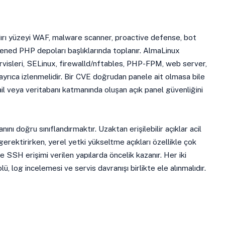
ırı yüzeyi WAF, malware scanner, proactive defense, bot
dened PHP depoları başlıklarında toplanır. AlmaLinux
visleri, SELinux, firewalld/nftables, PHP-FPM, web server,
ayrıca izlenmelidir. Bir CVE doğrudan panele ait olmasa bile
il veya veritabanı katmanında oluşan açık panel güvenliğini
nını doğru sınıflandırmaktır. Uzaktan erişilebilir açıklar acil
gerektirirken, yerel yetki yükseltme açıkları özellikle çok
 ve SSH erişimi verilen yapılarda öncelik kazanır. Her iki
, log incelemesi ve servis davranışı birlikte ele alınmalıdır.