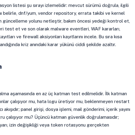
yon listesi şu sırayı izlemelidir: mevcut sürümü doğrula, ilgili
 belirle, dnf/yum, vendor repository, errata takibi ve kernel
 güncelleme yolunu netleştir, bakım öncesi yedeği kontrol et,
ri test et ve son olarak malware eventleri, WAF kararları,
ayıtları ve firewall aksiyonları kayıtlarını incele. Bu sıra kısa
ndığında kriz anındaki karar yükünü ciddi şekilde azaltır.
a
alma aşamasında en az üç katman test edilmelidir. İlk katman
emonlar çalışıyor mu, hata logu üretiyor mu, beklenmeyen restart
ı akışıdır; panel girişi, dosya işlemi, mail gönderimi, içerik yayını
ğru çalışıyor mu? Üçüncü katman güvenlik doğrulamasıdır;
ayarı, izin değişikliği veya token rotasyonu gerçekten