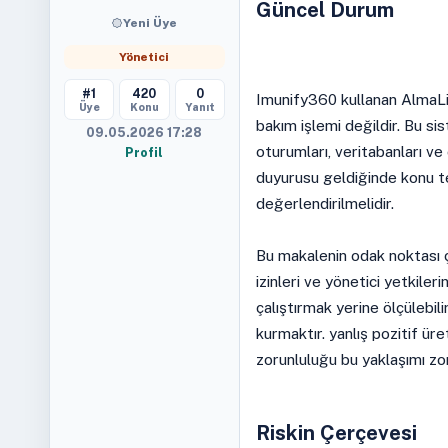
Güncel Durum
Yeni Üye
Yönetici
#1
420
0
Imunify360 kullanan AlmaLin
Üye
Konu
Yanıt
bakım işlemi değildir. Bu sis
09.05.2026 17:28
oturumları, veritabanları ve
Profil
duyurusu geldiğinde konu te
değerlendirilmelidir.
Bu makalenin odak noktası ç
izinleri ve yönetici yetkil
çalıştırmak yerine ölçülebili
kurmaktır. yanlış pozitif ü
zorunluluğu bu yaklaşımı zor
Riskin Çerçevesi