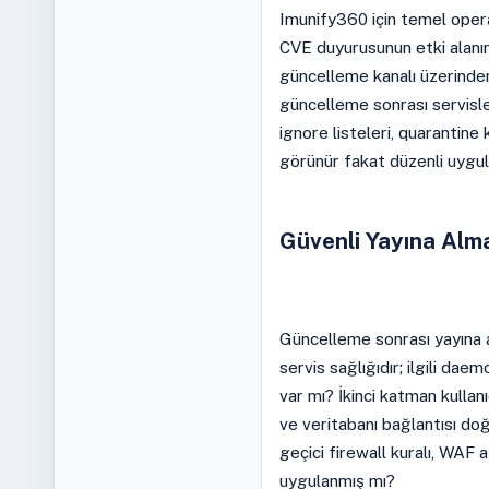
Imunify360 için temel operas
CVE duyurusunun etki alanını
güncelleme kanalı üzerinden
güncelleme sonrası servisle
ignore listeleri, quarantine k
görünür fakat düzenli uygula
Güvenli Yayına Alm
Güncelleme sonrası yayına 
servis sağlığıdır; ilgili da
var mı? İkinci katman kullanıc
ve veritabanı bağlantısı do
geçici firewall kuralı, WAF 
uygulanmış mı?