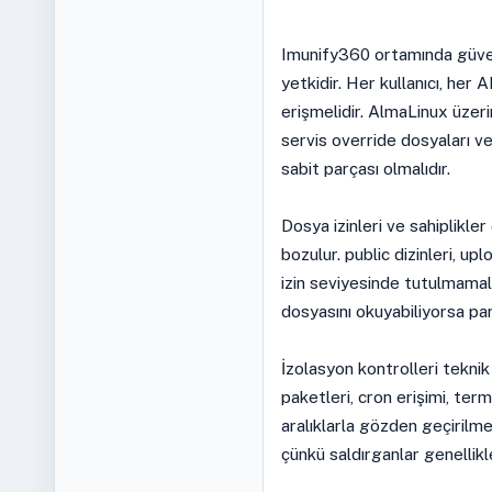
Imunify360 ortamında güvenl
yetkidir. Her kullanıcı, her
erişmelidir. AlmaLinux üzeri
servis override dosyaları ve
sabit parçası olmalıdır.
Dosya izinleri ve sahiplikl
bozulur. public dizinleri, up
izin seviyesinde tutulmamalıd
dosyasını okuyabiliyorsa pan
İzolasyon kontrolleri teknik
paketleri, cron erişimi, term
aralıklarla gözden geçirilm
çünkü saldırganlar genellikl