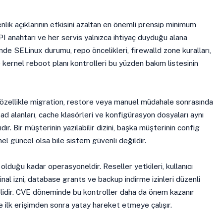
ik açıklarının etkisini azaltan en önemli prensip minimum
 API anahtarı ve her servis yalnızca ihtiyaç duyduğu alana
nde SELinux durumu, repo öncelikleri, firewalld zone kuralları,
 kernel reboot planı kontrolleri bu yüzden bakım listesinin
er özellikle migration, restore veya manuel müdahale sonrasında
load alanları, cache klasörleri ve konfigürasyon dosyaları aynı
ır. Bir müşterinin yazılabilir dizini, başka müşterinin config
el güncel olsa bile sistem güvenli değildir.
 olduğu kadar operasyoneldir. Reseller yetkileri, kullanıcı
inal izni, database grants ve backup indirme izinleri düzenli
elidir. CVE döneminde bu kontroller daha da önem kazanır
e ilk erişimden sonra yatay hareket etmeye çalışır.