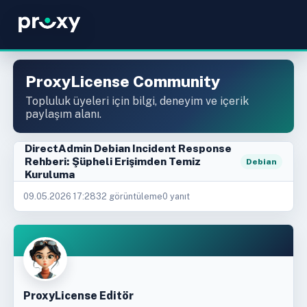
ProxyLicense Community
Topluluk üyeleri için bilgi, deneyim ve içerik
paylaşım alanı.
DirectAdmin Debian Incident Response
Rehberi: Şüpheli Erişimden Temiz
Debian
Kuruluma
09.05.2026 17:28
32 görüntüleme
0 yanıt
ProxyLicense Editör