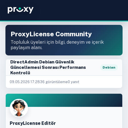
ProxyLicense Community
Topluluk üyeleri için bilgi, deneyim ve içerik
paylaşım alanı.
DirectAdmin Debian Güvenlik
Güncellemesi Sonrası Performans
Debian
Kontrolü
09.05.2026 17:28
36 görüntüleme
0 yanıt
ProxyLicense Editör