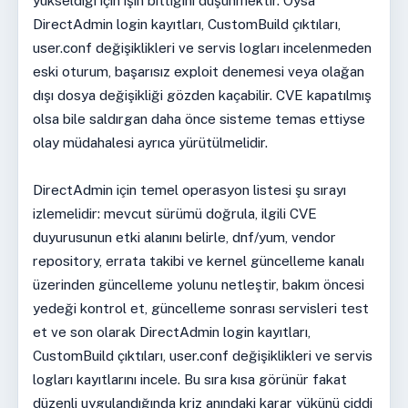
yükseldiği için işin bittiğini düşünmektir. Oysa
DirectAdmin login kayıtları, CustomBuild çıktıları,
user.conf değişiklikleri ve servis logları incelenmeden
eski oturum, başarısız exploit denemesi veya olağan
dışı dosya değişikliği gözden kaçabilir. CVE kapatılmış
olsa bile saldırgan daha önce sisteme temas ettiyse
olay müdahalesi ayrıca yürütülmelidir.
DirectAdmin için temel operasyon listesi şu sırayı
izlemelidir: mevcut sürümü doğrula, ilgili CVE
duyurusunun etki alanını belirle, dnf/yum, vendor
repository, errata takibi ve kernel güncelleme kanalı
üzerinden güncelleme yolunu netleştir, bakım öncesi
yedeği kontrol et, güncelleme sonrası servisleri test
et ve son olarak DirectAdmin login kayıtları,
CustomBuild çıktıları, user.conf değişiklikleri ve servis
logları kayıtlarını incele. Bu sıra kısa görünür fakat
düzenli uygulandığında kriz anındaki karar yükünü ciddi