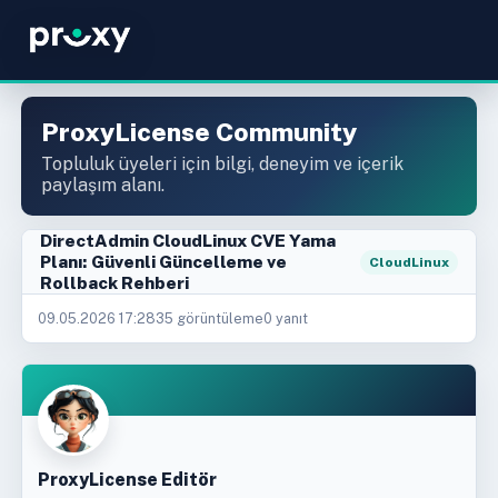
ProxyLicense Community
Topluluk üyeleri için bilgi, deneyim ve içerik
paylaşım alanı.
DirectAdmin CloudLinux CVE Yama
Planı: Güvenli Güncelleme ve
CloudLinux
Rollback Rehberi
09.05.2026 17:28
35 görüntüleme
0 yanıt
ProxyLicense Editör